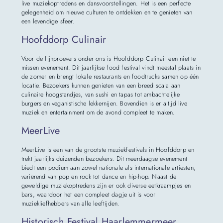
live muziekoptredens en dansvoorstellingen. Het is een perfecte
gelegenheid om nieuwe culturen te ontdekken en te genieten van
een levendige sfeer.
Hoofddorp Culinair
Voor de fijnproevers onder ons is Hoofddorp Culinair een niet te
missen evenement. Dit jaarlijkse food festival vindt meestal plaats in
de zomer en brengt lokale restaurants en foodtrucks samen op één
locatie. Bezoekers kunnen genieten van een breed scala aan
culinaire hoogstandjes, van sushi en tapas tot ambachtelijke
burgers en veganistische lekkernijen. Bovendien is er altijd live
muziek en entertainment om de avond compleet te maken.
MeerLive
MeerLive is een van de grootste muziekfestivals in Hoofddorp en
trekt jaarlijks duizenden bezoekers. Dit meerdaagse evenement
biedt een podium aan zowel nationale als internationale artiesten,
variërend van pop en rock tot dance en hip-hop. Naast de
geweldige muziekoptredens zijn er ook diverse eetkraampjes en
bars, waardoor het een compleet dagje uit is voor
muziekliefhebbers van alle leeftijden.
Historisch Festival Haarlemmermeer