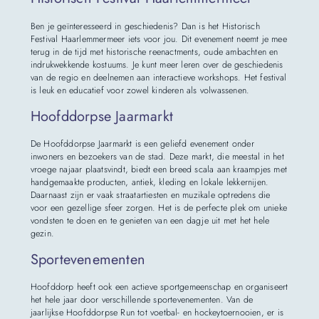
Ben je geïnteresseerd in geschiedenis? Dan is het Historisch
Festival Haarlemmermeer iets voor jou. Dit evenement neemt je mee
terug in de tijd met historische reenactments, oude ambachten en
indrukwekkende kostuums. Je kunt meer leren over de geschiedenis
van de regio en deelnemen aan interactieve workshops. Het festival
is leuk en educatief voor zowel kinderen als volwassenen.
Hoofddorpse Jaarmarkt
De Hoofddorpse Jaarmarkt is een geliefd evenement onder
inwoners en bezoekers van de stad. Deze markt, die meestal in het
vroege najaar plaatsvindt, biedt een breed scala aan kraampjes met
handgemaakte producten, antiek, kleding en lokale lekkernijen.
Daarnaast zijn er vaak straatartiesten en muzikale optredens die
voor een gezellige sfeer zorgen. Het is de perfecte plek om unieke
vondsten te doen en te genieten van een dagje uit met het hele
gezin.
Sportevenementen
Hoofddorp heeft ook een actieve sportgemeenschap en organiseert
het hele jaar door verschillende sportevenementen. Van de
jaarlijkse Hoofddorpse Run tot voetbal- en hockeytoernooien, er is