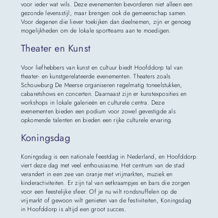
voor ieder wat wils. Deze evenementen bevorderen niet alleen een
gezonde levensstijl, maar brengen ook de gemeenschap samen.
Voor degenen die liever toekijken dan deelnemen, zijn er genoeg
mogelijkheden om de lokale sportteams aan te moedigen.
Theater en Kunst
Voor liefhebbers van kunst en cultuur biedt Hoofddorp tal van
theater- en kunstgerelateerde evenementen. Theaters zoals
Schouwburg De Meerse organiseren regelmatig toneelstukken,
cabaretshows en concerten. Daarnaast zijn er kunstexposities en
workshops in lokale galerieën en culturele centra. Deze
evenementen bieden een podium voor zowel gevestigde als
opkomende talenten en bieden een rijke culturele ervaring.
Koningsdag
Koningsdag is een nationale feestdag in Nederland, en Hoofddorp
viert deze dag met veel enthousiasme. Het centrum van de stad
verandert in een zee van oranje met vrijmarkten, muziek en
kinderactiviteiten. Er zijn tal van eetkraampjes en bars die zorgen
voor een feestelijke sfeer. Of je nu wilt rondsnuffelen op de
vrijmarkt of gewoon wilt genieten van de festiviteiten, Koningsdag
in Hoofddorp is altijd een groot succes.