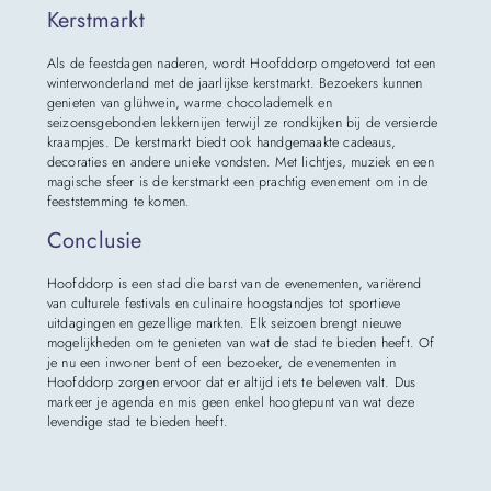
Kerstmarkt
Als de feestdagen naderen, wordt Hoofddorp omgetoverd tot een
winterwonderland met de jaarlijkse kerstmarkt. Bezoekers kunnen
genieten van glühwein, warme chocolademelk en
seizoensgebonden lekkernijen terwijl ze rondkijken bij de versierde
kraampjes. De kerstmarkt biedt ook handgemaakte cadeaus,
decoraties en andere unieke vondsten. Met lichtjes, muziek en een
magische sfeer is de kerstmarkt een prachtig evenement om in de
feeststemming te komen.
Conclusie
Hoofddorp is een stad die barst van de evenementen, variërend
van culturele festivals en culinaire hoogstandjes tot sportieve
uitdagingen en gezellige markten. Elk seizoen brengt nieuwe
mogelijkheden om te genieten van wat de stad te bieden heeft. Of
je nu een inwoner bent of een bezoeker, de evenementen in
Hoofddorp zorgen ervoor dat er altijd iets te beleven valt. Dus
markeer je agenda en mis geen enkel hoogtepunt van wat deze
levendige stad te bieden heeft.