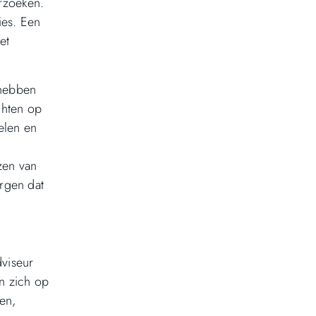
erzoeken.
ies. Een
et
 hebben
chten op
elen en
zen van
orgen dat
dviseur
en zich op
en,