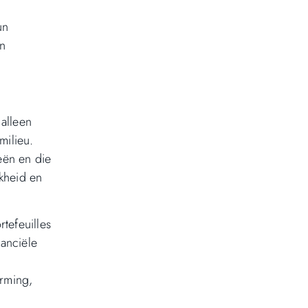
e
un
en
alleen
milieu.
eën en die
jkheid en
tefeuilles
nanciële
erming,