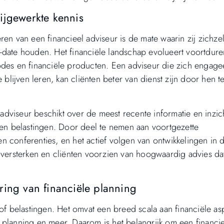
ijgewerkte kennis
en van een financieel adviseur is de mate waarin zij zichzel
-date houden. Het financiële landschap evolueert voortdur
odes en financiële producten. Een adviseur die zich engage
 blijven leren, kan cliënten beter van dienst zijn door hen t
dviseur beschikt over de meest recente informatie en inzi
 en belastingen. Door deel te nemen aan voortgezette
 conferenties, en het actief volgen van ontwikkelingen in 
 versterken en cliënten voorzien van hoogwaardig advies dat
ring van financiële planning
 of belastingen. Het omvat een breed scala aan financiële as
 planning en meer. Daarom is het belangrijk om een financi