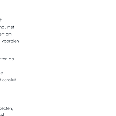
f
end, met
ert om
e voorzien
chten op
de
 aansluit
pecten,
eel