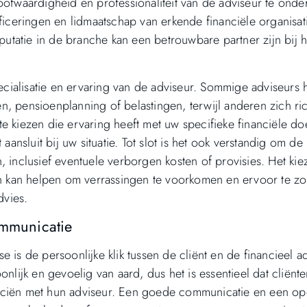
oofwaardigheid en professionaliteit van de adviseur te ond
ificeringen en lidmaatschap van erkende financiële organisat
eputatie in de branche kan een betrouwbare partner zijn bij h
specialisatie en ervaring van de adviseur. Sommige adviseurs
n, pensioenplanning of belastingen, terwijl anderen zich ri
e kiezen die ervaring heeft met uw specifieke financiële do
aansluit bij uw situatie. Tot slot is het ook verstandig om de
, inclusief eventuele verborgen kosten of provisies. Het kie
ven kan helpen om verrassingen te voorkomen en ervoor te z
dvies.
ommunicatie
 is de persoonlijke klik tussen de cliënt en de financieel a
onlijk en gevoelig van aard, dus het is essentieel dat cliënt
nciën met hun adviseur. Een goede communicatie en een op