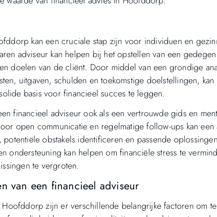
de waarde van financieel advies in Hoofddorp.
r
ofddorp kan een cruciale stap zijn voor individuen en gezi
rvaren adviseur kan helpen bij het opstellen van een gedegen
 en doelen van de cliënt. Door middel van een grondige ana
omsten, uitgaven, schulden en toekomstige doelstellingen, kan
olide basis voor financieel succes te leggen.
een financieel adviseur ook als een vertrouwde gids en men
 Door open communicatie en regelmatige follow-ups kan een 
, potentiële obstakels identificeren en passende oplossinge
 en ondersteuning kan helpen om financiële stress te vermin
lissingen te vergroten.
en van een financieel adviseur
n Hoofddorp zijn er verschillende belangrijke factoren om te