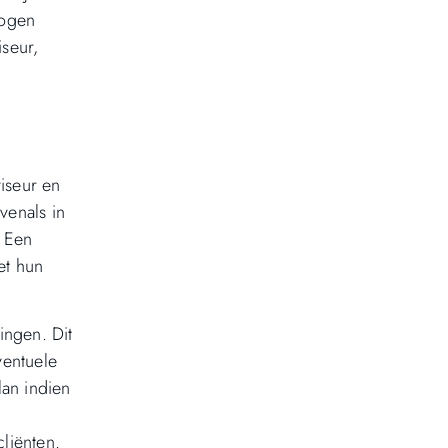
wogen
iseur,
viseur en
venals in
. Een
et hun
ingen. Dit
ventuele
lan indien
liënten.