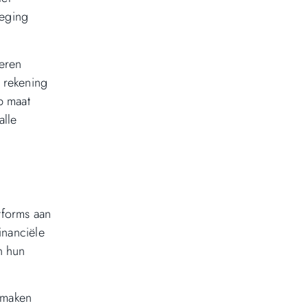
weging
seren
 rekening
p maat
alle
tforms aan
inanciële
en hun
 maken