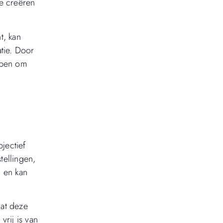
e creëren
t, kan
atie. Door
lpen om
jectief
tellingen,
n en kan
dat deze
vrij is van