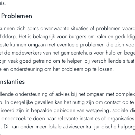
is.
 Problemen
kunnen zich soms onverwachte situaties of problemen voor
ddorp. Het is belangrijk voor burgers om kalm en geduldig 
t beste kunnen omgaan met eventuele problemen die zich vo
 met de medewerkers van het gemeentehuis voor hulp en bege
jn vaak goed getraind om te helpen bij verschillende situat
e en ondersteuning om het probleem op te lossen.
nstanties
lende ondersteuning of advies bij het omgaan met complex
 In dergelijke gevallen kan het nuttig zijn om contact op t
aliseerd zijn in bepaalde gebieden van wetgeving, sociale di
f onderzoek te doen naar relevante instanties of organisaties
 Dit kan onder meer lokale adviescentra, juridische hulporg
n.