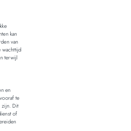
kke
hten kan
rden van
 wachttijd
 terwijl
en en
vooraf te
zijn. Dit
ienst of
ereiden