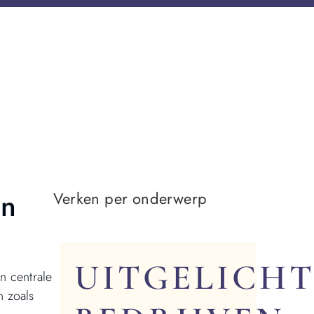
an
Verken per onderwerp
UITGELICHT
n centrale
n zoals