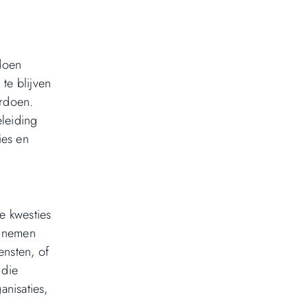
doen
te blijven
ordoen.
leiding
ies en
e kwesties
e nemen
ensten, of
 die
anisaties,