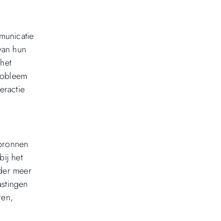
municatie
van hun
het
robleem
eractie
 bronnen
bij het
nder meer
astingen
ren,