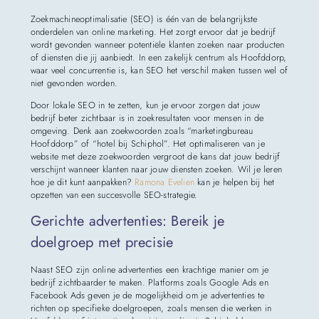
Zoekmachineoptimalisatie (SEO) is één van de belangrijkste
onderdelen van online marketing. Het zorgt ervoor dat je bedrijf
wordt gevonden wanneer potentiële klanten zoeken naar producten
of diensten die jij aanbiedt. In een zakelijk centrum als Hoofddorp,
waar veel concurrentie is, kan SEO het verschil maken tussen wel of
niet gevonden worden.
Door lokale SEO in te zetten, kun je ervoor zorgen dat jouw
bedrijf beter zichtbaar is in zoekresultaten voor mensen in de
omgeving. Denk aan zoekwoorden zoals “marketingbureau
Hoofddorp” of “hotel bij Schiphol”. Het optimaliseren van je
website met deze zoekwoorden vergroot de kans dat jouw bedrijf
verschijnt wanneer klanten naar jouw diensten zoeken. Wil je leren
hoe je dit kunt aanpakken?
Ramona Evelien
kan je helpen bij het
opzetten van een succesvolle SEO-strategie.
Gerichte advertenties: Bereik je
doelgroep met precisie
Naast SEO zijn online advertenties een krachtige manier om je
bedrijf zichtbaarder te maken. Platforms zoals Google Ads en
Facebook Ads geven je de mogelijkheid om je advertenties te
richten op specifieke doelgroepen, zoals mensen die werken in