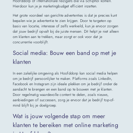
Hoofddorp of internationale reizigers die via Schiphol komen.
Hierdoor kun je je marketingbudget efficiënt inzetten.
Het grote voordeel van gerichte advertenties is dat je precies kunt
bepalen wie je advertentie te zien krijgen. Door te targeten op
basis van locatie, interesse of zelfs werkveld, kun je ervoor zorgen
dat jouw bedrijf opvalt bij de juiste mensen. Dit helpt je niet alleen
om klanten aan te trekken, maar zorgt er ook voor dat je
concurrentie voorblijft.
Social media: Bouw een band op met je
klanten
In een zakelijke omgeving als Hoofddorp kan social media helpen
om je bedrijf persoonlijker te maken. Platforms zoals LinkedIn,
Facebook en Instagram zijn ideale plekken om je bedrijf onder de
aandacht te brengen en een band op te bouwen met je klanten.
Door regelmatig waardevolle content te delen, zoals nieuws,
aanbiedingen of successen, zorg je ervoor dat je bedrijf top-of-
mind blijft bij je doelgroep.
Wat is jouw volgende stap om meer
klanten te bereiken met online marketing