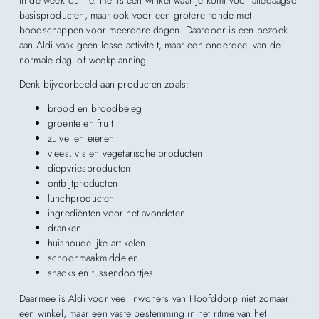
in de weekroutine. Het is een winkel waar je komt voor alledaagse
basisproducten, maar ook voor een grotere ronde met
boodschappen voor meerdere dagen. Daardoor is een bezoek
aan Aldi vaak geen losse activiteit, maar een onderdeel van de
normale dag- of weekplanning.
Denk bijvoorbeeld aan producten zoals:
brood en broodbeleg
groente en fruit
zuivel en eieren
vlees, vis en vegetarische producten
diepvriesproducten
ontbijtproducten
lunchproducten
ingrediënten voor het avondeten
dranken
huishoudelijke artikelen
schoonmaakmiddelen
snacks en tussendoortjes
Daarmee is Aldi voor veel inwoners van Hoofddorp niet zomaar
een winkel, maar een vaste bestemming in het ritme van het