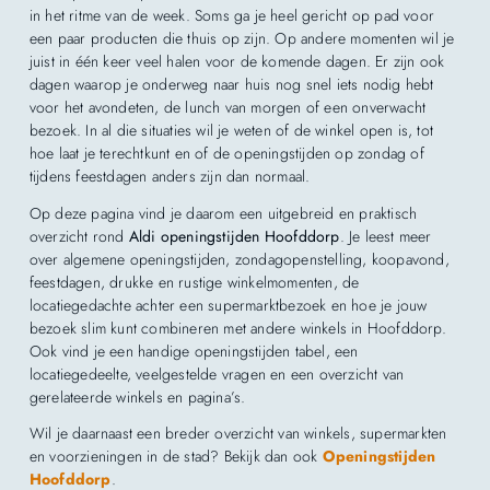
in het ritme van de week. Soms ga je heel gericht op pad voor
een paar producten die thuis op zijn. Op andere momenten wil je
juist in één keer veel halen voor de komende dagen. Er zijn ook
dagen waarop je onderweg naar huis nog snel iets nodig hebt
voor het avondeten, de lunch van morgen of een onverwacht
bezoek. In al die situaties wil je weten of de winkel open is, tot
hoe laat je terechtkunt en of de openingstijden op zondag of
tijdens feestdagen anders zijn dan normaal.
Op deze pagina vind je daarom een uitgebreid en praktisch
overzicht rond
Aldi openingstijden Hoofddorp
. Je leest meer
over algemene openingstijden, zondagopenstelling, koopavond,
feestdagen, drukke en rustige winkelmomenten, de
locatiegedachte achter een supermarktbezoek en hoe je jouw
bezoek slim kunt combineren met andere winkels in Hoofddorp.
Ook vind je een handige openingstijden tabel, een
locatiegedeelte, veelgestelde vragen en een overzicht van
gerelateerde winkels en pagina’s.
Wil je daarnaast een breder overzicht van winkels, supermarkten
en voorzieningen in de stad? Bekijk dan ook
Openingstijden
Hoofddorp
.