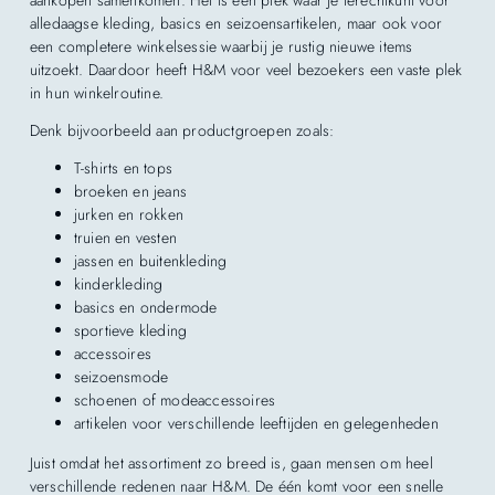
aankopen samenkomen. Het is een plek waar je terechtkunt voor
alledaagse kleding, basics en seizoensartikelen, maar ook voor
een completere winkelsessie waarbij je rustig nieuwe items
uitzoekt. Daardoor heeft H&M voor veel bezoekers een vaste plek
in hun winkelroutine.
Denk bijvoorbeeld aan productgroepen zoals:
T-shirts en tops
broeken en jeans
jurken en rokken
truien en vesten
jassen en buitenkleding
kinderkleding
basics en ondermode
sportieve kleding
accessoires
seizoensmode
schoenen of modeaccessoires
artikelen voor verschillende leeftijden en gelegenheden
Juist omdat het assortiment zo breed is, gaan mensen om heel
verschillende redenen naar H&M. De één komt voor een snelle