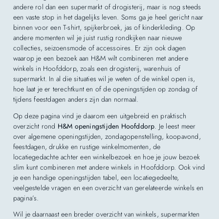
andere rol dan een supermarkt of drogisterij, maar is nog steeds
een vaste stop in het dagelijks leven. Soms ga je heel gericht naar
binnen voor een T-shirt, spijkerbroek, jas of kinderkleding. Op
andere momenten wil je juist rustig rondkijken naar nieuwe
collecties, seizoensmode of accessoires. Er zijn ook dagen
waarop je een bezoek aan H&M wilt combineren met andere
winkels in Hoofddorp, zoals een drogisterij, warenhuis of
supermarkt. In al die situaties wil je weten of de winkel open is,
hoe laat je er terechtkunt en of de openingstijden op zondag of
tijdens feestdagen anders zijn dan normaal.
Op deze pagina vind je daarom een uitgebreid en praktisch
overzicht rond
H&M openingstijden Hoofddorp
. Je leest meer
over algemene openingstijden, zondagopenstelling, koopavond,
feestdagen, drukke en rustige winkelmomenten, de
locatiegedachte achter een winkelbezoek en hoe je jouw bezoek
slim kunt combineren met andere winkels in Hoofddorp. Ook vind
je een handige openingstijden tabel, een locatiegedeelte,
veelgestelde vragen en een overzicht van gerelateerde winkels en
pagina’s.
Wil je daarnaast een breder overzicht van winkels, supermarkten