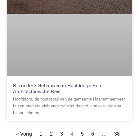
Bijzondere Gebouwen in Hoofddorp: Een
Architectonische Reis
Hoofddorp, de hoofdstad van de gemeente Haarlemmermeer,
is een stad die zich onderscheidt door zijn unieke mix van
historische en
« Vorig
1
2
3
4
5
6
…
38