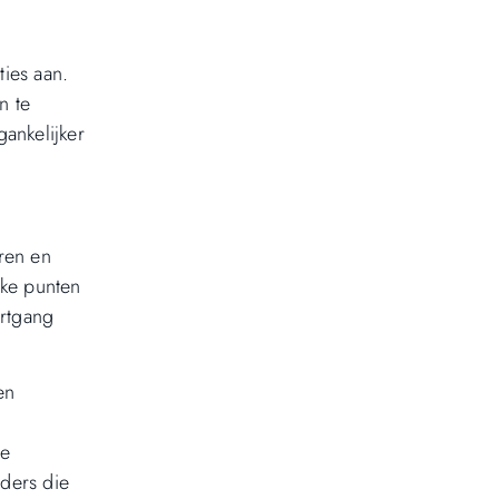
ties aan.
n te
ankelijker
eren en
rke punten
ortgang
en
ge
rders die