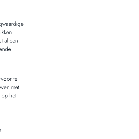
oogwaardige
hikken
t alleen
nende
rvoor te
uwen met
 op het
n