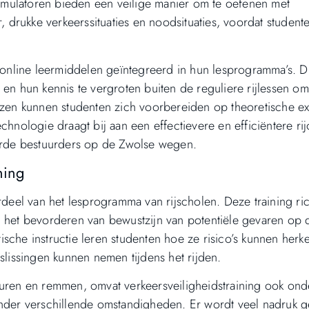
mulatoren bieden een veilige manier om te oefenen met
r, drukke verkeerssituaties en noodsituaties, voordat student
line leermiddelen geïntegreerd in hun lesprogramma’s. Dit
 en hun kennis te vergroten buiten de reguliere rijlessen o
izzen kunnen studenten zich voorbereiden op theoretische 
chnologie draagt bij aan een effectievere en efficiëntere rij
kerde bestuurders op de Zwolse wegen.
ning
rdeel van het lesprogramma van rijscholen. Deze training ri
n het bevorderen van bewustzijn van potentiële gevaren op
sche instructie leren studenten hoe ze risico’s kunnen herk
slissingen kunnen nemen tijdens het rijden.
sturen en remmen, omvat verkeersveiligheidstraining ook o
onder verschillende omstandigheden. Er wordt veel nadruk 