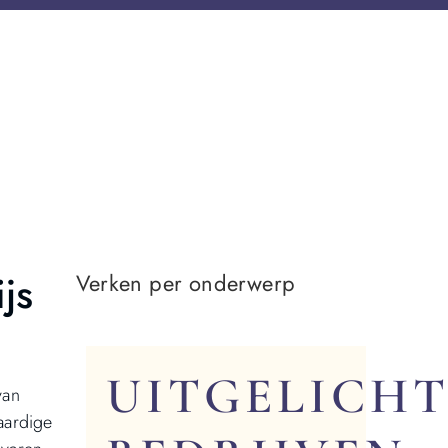
js
Verken per onderwerp
UITGELICHT
van
aardige