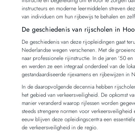
instructie en begeleiding om ervoor te zorgen da
instructeurs en moderne leermiddelen streven deze 
van individuen om hun rijbewijs te behalen en ze
De geschiedenis van rijscholen in Ho
De geschiedenis van deze rijopleidingen gaat ter
Nederlandse wegen verschenen. Met de groeiende
naar professionele rijinstructie. In de jaren ’50 
en werden ze een integraal onderdeel van de lok
gestandaardiseerde rijexamens en rijbewijzen in 
In de daaropvolgende decennia hebben rijschole
het gebied van verkeersveiligheid. De opkomst va
manier veranderd waarop rijlessen worden gegeven
steeds strengere normen voor verkeersveiligheid e
eeuw blijven deze opleidingscentra een essentiële
de verkeersveiligheid in de regio.