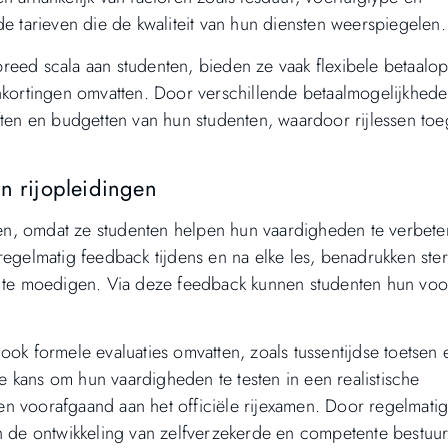
de tarieven die de kwaliteit van hun diensten weerspiegelen.
eed scala aan studenten, bieden ze vaak flexibele betaalop
nkortingen omvatten. Door verschillende betaalmogelijkhede
n en budgetten van hun studenten, waardoor rijlessen toeg
n rijopleidingen
ngen, omdat ze studenten helpen hun vaardigheden te verbet
regelmatig feedback tijdens en na elke les, benadrukken ste
an te moedigen. Via deze feedback kunnen studenten hun vo
ook formele evaluaties omvatten, zoals tussentijdse toetsen 
 kans om hun vaardigheden te testen in een realistische
n voorafgaand aan het officiële rijexamen. Door regelmati
an de ontwikkeling van zelfverzekerde en competente bestuu