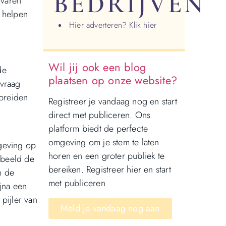
BEDRIJVEN
rvaren
t helpen
Hier adverteren? Klik hier
Wil jij ook een blog
de
plaatsen op onze website?
 vraag
spreiden
Registreer je vandaag nog en start
direct met publiceren. Ons
platform biedt de perfecte
omgeving om je stem te laten
geving op
horen en een groter publiek te
rbeeld de
bereiken. Registreer hier en start
n de
met publiceren
ijna een
pijler van
Meld je vandaag nog aan