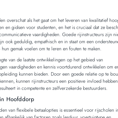
den overschat als het gaat om het leveren van kwalitatief h
ren en gidsen voor studenten, en het is cruciaal dat ze besc
 communicatieve vaardigheden. Goede rijinstructeurs zijn nie
zijn ook geduldig, empathisch en in staat om een ondersteu
p hun gemak voelen om te leren en fouten te maken.
ogte van de laatste ontwikkelingen op het gebied van
eigen vaardigheden en kennis voortdurend ontwikkelen om e
ijopleiding kunnen bieden. Door een goede relatie op te bo
kennen, kunnen rijinstructeurs een positieve invloed hebben
esulteert in competente en zelfverzekerde bestuurders.
n in Hoofddorp
den van flexibele betaalopties is essentieel voor rijscholen i
n afhankelijk van factoren zoals lesduur, voertuigtype en