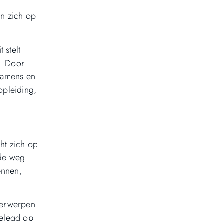
en zich op
 stelt
m. Door
examens en
opleiding,
cht zich op
 de weg.
ennen,
nderwerpen
gelegd op