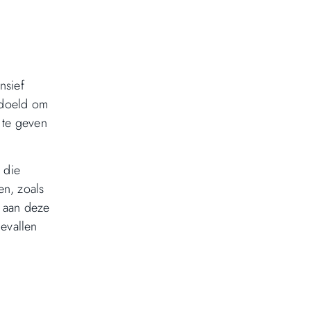
nsief
bedoeld om
 te geven
 die
en, zoals
n aan deze
gevallen