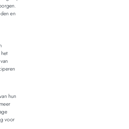
rborgen.
eden en
n
 het
 van
ciperen
van hun
 meer
rage
ng voor