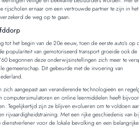
t leerlingen veilige en bekwame bestuurders worden. Met e
rijscholen ernaar om een ​​vertrouwde partner te zijn in he
lfverzekerd de weg op te gaan.
ofddorp
ug tot het begin van de 20e eeuw, toen de eerste auto’s op 
 populariteit van gemotoriseerd transport groeide ook de
en ’60 begonnen deze onderwijsinstellingen zich meer te ver
ale gemeenschap. Dit gebeurde met de invoering van
Nederland.
n zich aangepast aan veranderende technologieën en regel
n computersimulatoren en online leermiddelen heeft bijvoo
. Tegelijkertijd zijn ze blijven evolueren om te voldoen aa
n rijvaardigheidstraining. Met een rijke geschiedenis van b
 dienstverlener voor de lokale bevolking en een belangrijke 