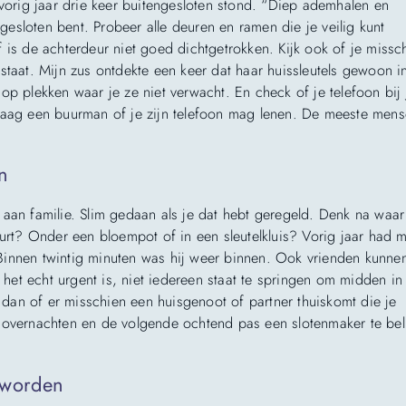
 vorig jaar drie keer buitengesloten stond. “Diep ademhalen en
ngesloten bent. Probeer alle deuren en ramen die je veilig kunt
 is de achterdeur niet goed dichtgetrokken. Kijk ook of je missc
en staat. Mijn zus ontdekte een keer dat haar huissleutels gewoon i
s op plekken waar je ze niet verwacht. En check of je telefoon bij 
Vraag een buurman of je zijn telefoon mag lenen. De meeste men
n
aan familie. Slim gedaan als je dat hebt geregeld. Denk na waar
uurt? Onder een bloempot of in een sleutelkluis? Vorig jaar had m
Binnen twintig minuten was hij weer binnen. Ook vrienden kunne
s het echt urgent is, niet iedereen staat te springen om midden in
an of er misschien een huisgenoot of partner thuiskomt die je
 overnachten en de volgende ochtend pas een slotenmaker te bel
e worden