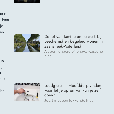
hien
n haar
je
sen
De rol van familie en netwerk bij
beschermd en begeleid wonen in
Zaanstreek-Waterland
Als een jongere of jongvolwassene
niet
 je
ijn
n
 de
Loodgieter in Hoofddorp vinden:
waar let je op en wat kun je zelf
len.
doen?
Je zit met een lekkende kraan,