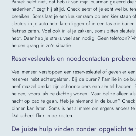
Paniek helpt niet, dat heb ik van mijn buurman geleerd die
nadenken,” zegt hij altijd. Check eerst of je echt wel buite
bereiken. Soms laat je een keukenraam op een kier staan of
sleutels in je auto hebt laten liggen of in een tas die buit
fietstas zaten. Voel ook in al je zakken, soms zitten sleutel
hebt. Daar heb je straks veel aan nodig. Geen telefoon? 
helpen graag in zo’n situatie.
Reservesleutels en noodcontacten probere
Veel mensen verstoppen een reservesleutel of geven er een 
reserves hebt achtergelaten. Bij de buren? Familie in de b
neef mazzel omdat zijn schoonouders een sleutel hadden. 
helpen, vooral als ze dichtbij wonen. Maar bel ze alleen al
nacht op pad te gaan. Heb je niemand in de buurt? Check d
binnen kan laten. Soms is het slimmer om ergens anders te
Dat scheelt flink in de kosten.
De juiste hulp vinden zonder opgelicht t