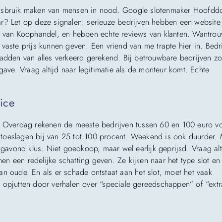
misbruik maken van mensen in nood. Google slotenmaker Hoofdd
baar? Let op deze signalen: serieuze bedrijven hebben een website
er van Koophandel, en hebben echte reviews van klanten. Wantro
vaste prijs kunnen geven. Een vriend van me trapte hier in. Bedri
hadden van alles verkeerd gerekend. Bij betrouwbare bedrijven zo
gave. Vraag altijd naar legitimatie als de monteur komt. Echte
ice
t. Overdag rekenen de meeste bedrijven tussen 60 en 100 euro v
toeslagen bij van 25 tot 100 procent. Weekend is ook duurder. 
vond klus. Niet goedkoop, maar wel eerlijk geprijsd. Vraag alt
n een redelijke schatting geven. Ze kijken naar het type slot en
n oude. En als er schade ontstaat aan het slot, moet het vaak
 opjutten door verhalen over “speciale gereedschappen” of “extr